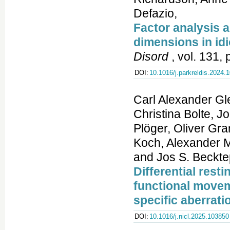
Defazio,
Factor analysis a
dimensions in id
Disord
, vol. 131,
DOI:
10.1016/j.parkreldis.2024.
Carl Alexander G
Christina Bolte, J
Plöger, Oliver Gra
Koch, Alexander M
and Jos S. Beckte
Differential rest
functional movem
specific aberrati
DOI:
10.1016/j.nicl.2025.103850