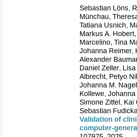
Sebastian Löns, R
Münchau, Theresa
Tatiana Usnich, M
Markus A. Hobert
Marcelino, Tina M
Johanna Reimer, K
Alexander Bauman
Daniel Zeller, Li
Albrecht, Petyo Ni
Johanna M. Nagel
Kollewe, Johanna 
Simone Zittel, Ka
Sebastian Fudicka
Validation of clin
computer-genera
107975, 2025.