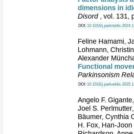
dimensions in id
Disord
, vol. 131,
DOI:
10.1016/j.parkreldis.2024.
Feline Hamami, Ja
Lohmann, Christin
Alexander Müncha
Functional movem
Parkinsonism Rela
DOI:
10.1016/j.parkreldis.2025.
Angelo F. Gigante,
Joel S. Perlmutte
Bäumer, Cynthia C
H. Fox, Han-Joon 
Richardson, Anne 