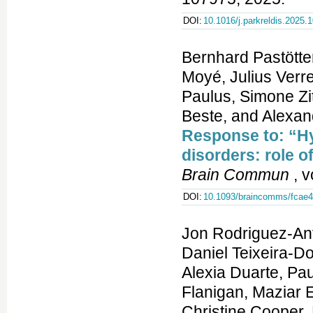
DOI:
10.1016/j.parkreldis.2025.
Bernhard Pastött
Moyé, Julius Verre
Paulus, Simone Zit
Beste, and Alexa
Response to: “H
disorders: role o
Brain Commun
, v
DOI:
10.1093/braincomms/fcae
Jon Rodriguez-Ant
Daniel Teixeira-D
Alexia Duarte, Pau
Flanigan, Maziar 
Christine Cooper,