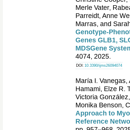
Merle Vater, Rabe
Parreidt, Anne We
Marras, and Sara
Genotype-Phenot
Genes GLB1, SL
MDSGene System
4074, 2025.
DOI:
10.3390/ijms26094074
María I. Vanegas,
Hamami, Elze R. T
Victoria González
Monika Benson, C
Approach to Myo
Reference Netwo
pp. 957–968, 2025