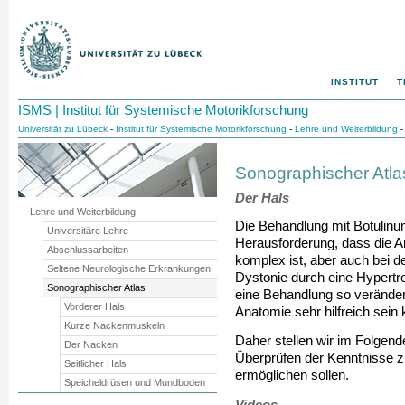
INSTITUT
T
ISMS | Institut für Systemische Motorikforschung
Universität zu Lübeck
-
Institut für Systemische Motorikforschung
-
Lehre und Weiterbildung
-
Sonographischer Atla
Der Hals
Lehre und Weiterbildung
Die Behandlung mit Botulinum
Universitäre Lehre
Herausforderung, dass die An
Abschlussarbeiten
komplex ist, aber auch bei d
Seltene Neurologische Erkrankungen
Dystonie durch eine Hypertr
Sonographischer Atlas
eine Behandlung so verändert 
Vorderer Hals
Anatomie sehr hilfreich sein 
Kurze Nackenmuskeln
Daher stellen wir im Folgend
Der Nacken
Überprüfen der Kenntnisse zu
Seitlicher Hals
ermöglichen sollen.
Speicheldrüsen und Mundboden
Videos