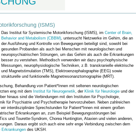
SCHUNG
Motorikforschung (ISMS)
Das Institut für Systemische Motorikforschung (ISMS), im
Center of Brain,
Behavior and Metabolism (CBBM)
, untersucht Netzwerke im Gehirn, die an
der Ausführung und Kontrolle von Bewegungen beteiligt sind, sowohl bei
gesunden Probanden als auch bei Menschen mit neurologischen und
neuropsychiatrischen Störungen, um das Gehirn als auch die Erkrankungen
besser zu verstehen. Methodisch verwenden wir dazu psychophysische
Messungen, neurophysiologische Techniken, z.B. transkranielle elektrische
und Magnetstimulation (TMS), Elektroenzephalographie (EEG) sowie
strukturelle und funktionelle Magnetresonanztomographie (MRT).
schung, Behandlung von Patient*Innen mit seltenen neurologischen
Ärzten eng mit dem
Institut für Neurogenetik
, der
Klinik für Neurologie
und der
ber hinaus sind die Verbindungen mit den Instituten für Psychologie,
inik für Psychiatrie und Psychotherapie hervorzuheben. Neben zahlreichen
ir interdisziplinäre Sprechstunden für Patient*Innen mit einem großen
atrischer Erkrankungen an, zum Beispiel Bewegungsstörungen bei
ics und Tourette-Syndrom, Chorea Huntington, Ataxien und vielen anderen,
ankungen. Daraus ergibt sich auch eine sehr enge Verbindung zwischen dem
e Erkrankungen
des UKSH.