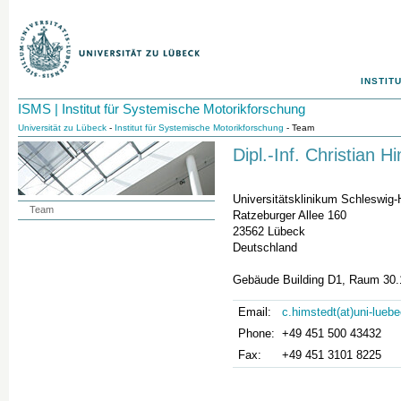
INSTIT
ISMS | Institut für Systemische Motorikforschung
Universität zu Lübeck
-
Institut für Systemische Motorikforschung
- Team
Dipl.-Inf. Christian H
Universitätsklinikum Schleswig
Team
Ratzeburger Allee 160
23562 Lübeck
Deutschland
Gebäude Building D1, Raum 30.
Email:
c.himstedt(at)uni-lueb
Phone:
+49 451 500 43432
Fax:
+49 451 3101 8225