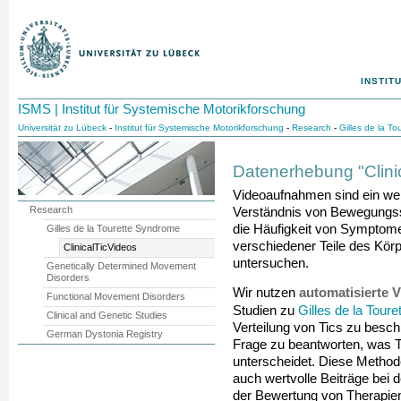
INSTIT
ISMS | Institut für Systemische Motorikforschung
Universität zu Lübeck
-
Institut für Systemische Motorikforschung
-
Research
-
Gilles de la T
Datenerhebung "Clini
Videoaufnahmen sind ein we
Research
Verständnis von Bewegungsstö
die Häufigkeit von Symptomen,
Gilles de la Tourette Syndrome
verschiedener Teile des Körp
ClinicalTicVideos
untersuchen.
Genetically Determined Movement
Disorders
automatisierte
Wir nutzen
Functional Movement Disorders
Gilles de la Tour
Studien zu
Clinical and Genetic Studies
Verteilung von Tics zu besch
German Dystonia Registry
Frage zu beantworten, was 
unterscheidet. Diese Method
auch wertvolle Beiträge bei
der Bewertung von Therapien