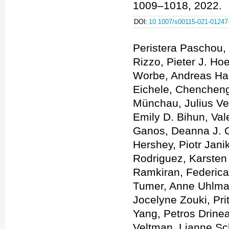
1009–1018, 2022.
DOI:
10.1007/s00115-021-01247
Peristera Paschou, 
Rizzo, Pieter J. Ho
Worbe, Andreas Har
Eichele, Chenchen
Münchau, Julius Ver
Emily D. Bihun, Val
Ganos, Deanna J. 
Hershey, Piotr Jani
Rodriguez, Karsten 
Ramkiran, Federica
Tumer, Anne Uhlman
Jocelyne Zouki, Pri
Yang, Petros Drine
Veltman, Lianne Sch