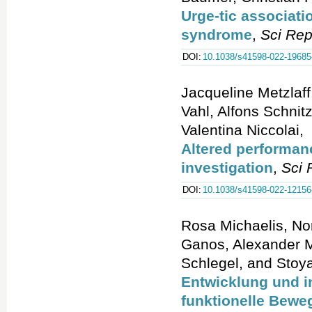
Urge-tic associati
syndrome
,
Sci Re
DOI:
10.1038/s41598-022-19685
Jacqueline Metzlaff
Vahl, Alfons Schnit
Valentina Niccolai,
Altered performan
investigation
,
Sci 
DOI:
10.1038/s41598-022-12156
Rosa Michaelis, No
Ganos, Alexander 
Schlegel, and Stoy
Entwicklung und i
funktionelle Bew