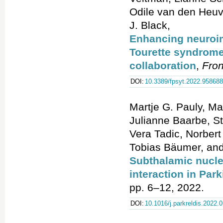
Odile van den Heu
J. Black,
Enhancing neuroim
Tourette syndrome
collaboration
,
Fron
DOI:
10.3389/fpsyt.2022.958688
Martje G. Pauly, Ma
Julianne Baarbe, S
Vera Tadic, Norber
Tobias Bäumer, an
Subthalamic nucle
interaction in Par
pp. 6–12, 2022.
DOI:
10.1016/j.parkreldis.2022.