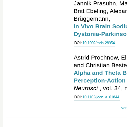
Jannik Prasuhn, Mar
Britt Ebeling, Alex
Brüggemann,
In Vivo Brain Sod
Dystonia-Parkins
DOI:
10.1002/mds.28954
Astrid Prochnow, E
and Christian Beste
Alpha and Theta B
Perception-Action 
Neurosci
, vol. 34,
DOI:
10.1162/jocn_a_01844
vor