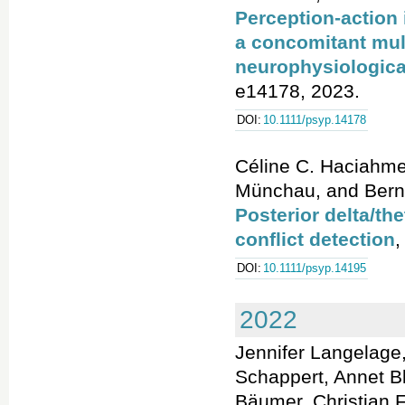
Perception-action i
a concomitant mult
neurophysiologica
e14178, 2023.
DOI:
10.1111/psyp.14178
Céline C. Haciahmet
Münchau, and Bernh
Posterior delta/the
conflict detection
DOI:
10.1111/psyp.14195
2022
Jennifer Langelage,
Schappert, Annet B
Bäumer, Christian 