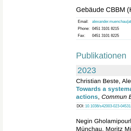
Gebäude CBBM (H
Email:
alexander.muenchau(at
Phone:
0451 3101 8215
Fax:
0451 3101 8225
Publikationen
2023
Christian Beste, Al
Towards a systemati
actions
,
Commun B
DOI:
10.1038/s42003-023-04531
Negin Gholamipourb
Münchau, Moritz Mü